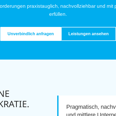
derungen praxistauglich, nachvollziehbar und mit 
erfüllen.
Unverbindlich anfragen
Leistungen ansehen
NE
RATIE.
Pragmatisch, nachvo
und mittlere Unter