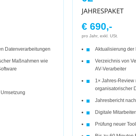
JAHRESPAKET
€ 690,-
pro Jahr, exkl. USt.
en Datenverarbeitungen
Aktualisierung d
ischer Maßnahmen wie
Verzeichnis von Ve
Software
AV-Verarbeiter
1× Jahres-Review m
organisatorischer 
r Umsetzung
Jahresbericht nac
Digitale Mitarbeite
Prüfung neuer Tool
Bis zu 60 Minuten 