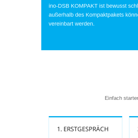
ino-DSB KOMPAKT ist bewusst schla
außerhalb des Kompaktpakets könne
vereinbart werden.
Einfach starte
1. ERSTGESPRÄCH