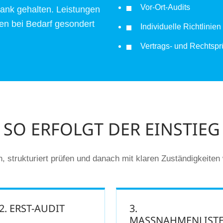
Vor-Ort-Audits
nk gehalten. Leistungen
n bei Bedarf gesondert
Individuelle Richtlini
Vertrags- und Rechtsp
SO ERFOLGT DER EINSTIEG
n, strukturiert prüfen und danach mit klaren Zuständigkeiten 
2. ERST-AUDIT
3.
MASSNAHMENLISTE